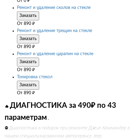
От
0
₽
Ремонт и удаление сколов на стекле
Заказать
От
890
₽
Ремонт и удаление трещин на стекле
Заказать
От
890
₽
Ремонт и удаление царапин на стекле
Заказать
От
890
₽
Тонировка стекол
Заказать
От
890
₽
ДИАГНОСТИКА за 490₽ по 43
🔥
параметрам
.
Диагностика в подарок при ремонте Джип Коммандер в
⛔
нашем специализированном автосервисе Jeep