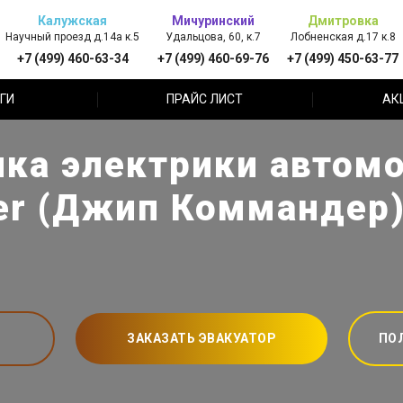
Калужская
Мичуринский
Дмитровка
Научный проезд д.14а к.5
Удальцова, 60, к.7
Лобненская д.17 к.8
+7 (499) 460-63-34
+7 (499) 460-69-76
+7 (499) 450-63-77
ГИ
ПРАЙС ЛИСТ
АК
ка электрики автом
r (Джип Коммандер)
ЗАКАЗАТЬ ЭВАКУАТОР
ПО