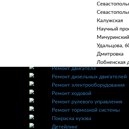
Севастополь
Севастопольск
Калужская
Научный прое
ГЛАВНАЯ
УСЛУ
Мичурински
Техническое обслуживание
Удальцова, 60
Диагностика
Дмитровка
Ремонт трансмиссии
Лобненская д
Ремонт двигателя
Ремонт дизельных двигателей
Ремонт электрооборудования
Ремонт ходовой
Ремонт рулевого управления
Ремонт тормозной системы
Покраска кузова
Детейлинг