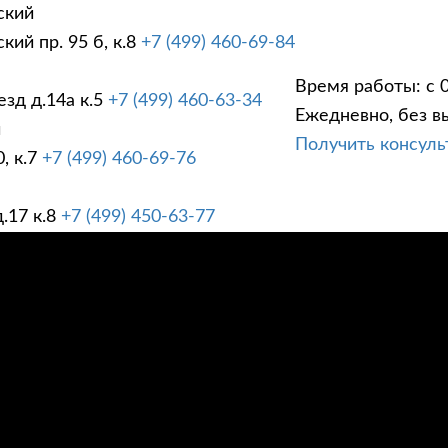
ский
ий пр. 95 б, к.8
+7 (499) 460-69-84
Время работы: с 0
зд д.14а к.5
+7 (499) 460-63-34
Ежедневно, без в
ГИ
ПРАЙС ЛИСТ
АК
й
Получить консул
, к.7
+7 (499) 460-69-76
.17 к.8
+7 (499) 450-63-77