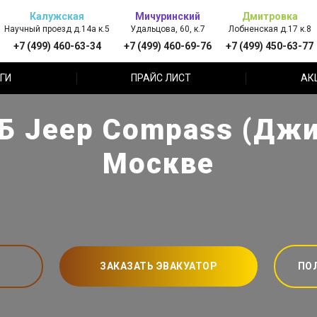
Калужская
Мичуринский
Дмитровка
Научный проезд д.14а к.5
Удальцова, 60, к.7
Лобненская д.17 к.8
+7 (499) 460-63-34
+7 (499) 460-69-76
+7 (499) 450-63-77
ГИ
ПРАЙС ЛИСТ
АК
Б Jeep Compass (Джи
Москве
ЗАКАЗАТЬ ЭВАКУАТОР
ПО