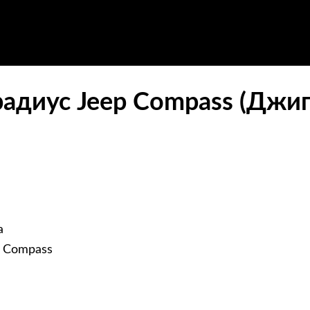
диус Jeep Compass (Джип
а
p Compass