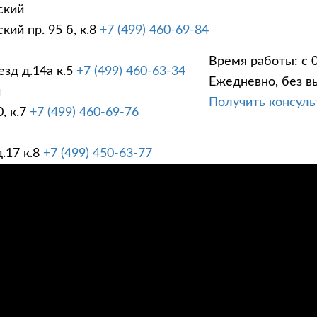
ский
ий пр. 95 б, к.8
+7 (499) 460-69-84
Время работы: с 0
зд д.14а к.5
+7 (499) 460-63-34
Ежедневно, без в
ГИ
ПРАЙС ЛИСТ
АК
й
Получить консул
, к.7
+7 (499) 460-69-76
.17 к.8
+7 (499) 450-63-77