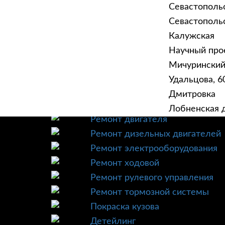
Севастополь
Севастопольск
Калужская
Научный прое
ГЛАВНАЯ
УСЛУ
Мичурински
Техническое обслуживание
Удальцова, 60
Диагностика
Дмитровка
Ремонт трансмиссии
Лобненская д
Ремонт двигателя
Ремонт дизельных двигателей
Ремонт электрооборудования
Ремонт ходовой
Ремонт рулевого управления
Ремонт тормозной системы
Покраска кузова
Детейлинг