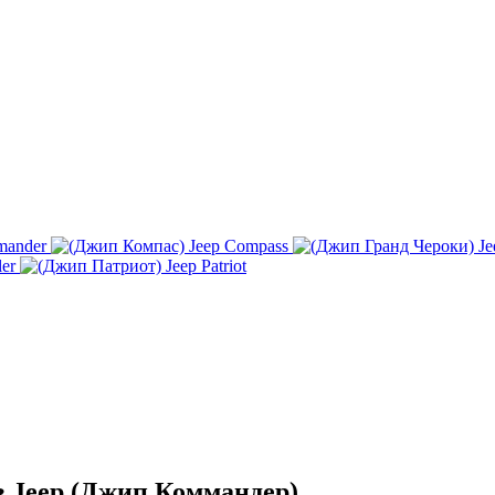
mander
Jeep Compass
Je
ler
Jeep Patriot
в Jeep (Джип Коммандер)