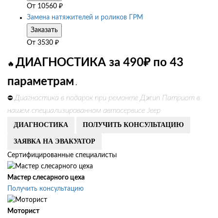
От
10560
₽
Замена натяжителей и роликов ГРМ
Заказать
От
3530
₽
ДИАГНОСТИКА за 490₽ по 43
🔥
параметрам
.
Диагностика в подарок при ремонте Джип Патриот в
⛔
нашем специализированном автосервисе Jeep
ДИАГНОСТИКА
ПОЛУЧИТЬ КОНСУЛЬТАЦИЮ
ЗАЯВКА НА ЭВАКУАТОР
Сертифицированные специалисты
Мастер слесарного цеха
Получить консультацию
Моторист