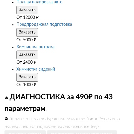
Полная полировка авто
Заказать
От
12000
₽
Предпродажная подготовка
Заказать
От
5000
₽
Химчистка потолка
Заказать
От
2400
₽
Химчистка сидений
Заказать
От
1000
₽
ДИАГНОСТИКА за 490₽ по 43
🔥
параметрам
.
Диагностика в подарок при ремонте Джип Ренегат в
⛔
нашем специализированном автосервисе Jeep