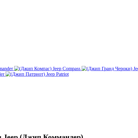
mander
Jeep Compass
Je
ler
Jeep Patriot
в Jeep (Джип Коммандер)