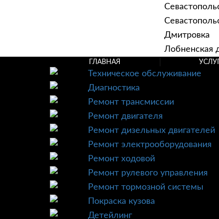
Севастополь
Севастопольск
Дмитровка
Лобненская д
ГЛАВНАЯ
УСЛУ
Техническое обслуживание
Диагностика
Ремонт трансмиссии
Ремонт двигателя
Ремонт дизельных двигателей
Ремонт электрооборудования
Ремонт ходовой
Ремонт рулевого управления
Ремонт тормозной системы
Покраска кузова
Детейлинг