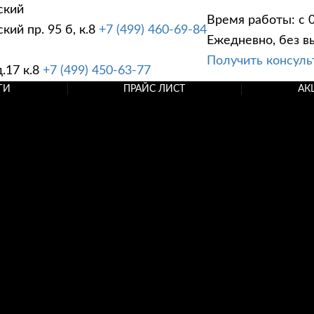
ский
Время работы: с 0
ий пр. 95 б, к.8
+7 (499) 460-69-84
Ежедневно, без в
Получить консул
.17 к.8
+7 (499) 450-63-77
ГИ
ПРАЙС ЛИСТ
АК