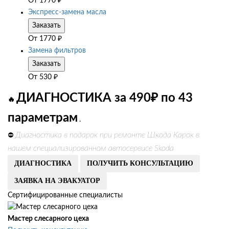
От
1770
₽
Экспресс-замена масла
Заказать
От
1770
₽
Замена фильтров
Заказать
От
530
₽
ДИАГНОСТИКА за 490₽ по 43
🔥
параметрам
.
Диагностика в подарок при ремонте Шкода Карок в
⛔
нашем специализированном автосервисе Skoda
ДИАГНОСТИКА
ПОЛУЧИТЬ КОНСУЛЬТАЦИЮ
ЗАЯВКА НА ЭВАКУАТОР
Сертифицированные специалисты
Мастер слесарного цеха