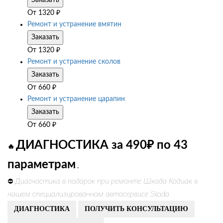
Заказать
От
1320
₽
Ремонт и устранение вмятин
Заказать
От
1320
₽
Ремонт и устранение сколов
Заказать
От
660
₽
Ремонт и устранение царапин
Заказать
От
660
₽
ДИАГНОСТИКА за 490₽ по 43
🔥
параметрам
.
Диагностика в подарок при ремонте Шкода Кодиак в
⛔
нашем специализированном автосервисе Skoda
ДИАГНОСТИКА
ПОЛУЧИТЬ КОНСУЛЬТАЦИЮ