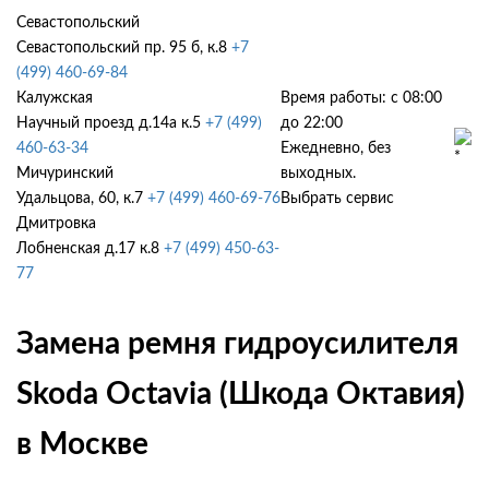
Севастопольский
Севастопольский пр. 95 б, к.8
+7
(499) 460-69-84
Калужская
Время работы: с 08:00
Научный проезд д.14а к.5
+7 (499)
до 22:00
460-63-34
Ежедневно, без
Мичуринский
выходных.
Удальцова, 60, к.7
+7 (499) 460-69-76
Выбрать сервис
Дмитровка
Лобненская д.17 к.8
+7 (499) 450-63-
77
Замена ремня гидроусилителя
Skoda Octavia (Шкода Октавия)
в Москве