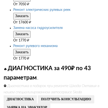
От
7050
₽
Ремонт электрических рулевых реек
Заказать
От
17600
₽
Замена насоса гидроусилителя
Заказать
От
1770
₽
Ремонт рулевого механизма
Заказать
От
1770
₽
ДИАГНОСТИКА за 490₽ по 43
🔥
параметрам
.
Диагностика в подарок при ремонте Шкода Октавия в
⛔
нашем специализированном автосервисе Skoda
ДИАГНОСТИКА
ПОЛУЧИТЬ КОНСУЛЬТАЦИЮ
ЗАЯВКА НА ЭВАКУАТОР