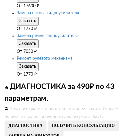
От
17600
₽
Замена насоса гидроусилителя
Заказать
От
1770
₽
Замена ремня гидроусилителя
Заказать
От
7050
₽
Ремонт рулевого механизма
Заказать
От
1770
₽
ДИАГНОСТИКА за 490₽ по 43
🔥
параметрам
.
Диагностика в подарок при ремонте Шкода Рапид в
⛔
нашем специализированном автосервисе Skoda
ДИАГНОСТИКА
ПОЛУЧИТЬ КОНСУЛЬТАЦИЮ
ЗАЯВКА НА ЭВАКУАТОР