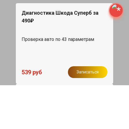
Диагностика Шкода Суперб за
490₽
Проверка авто по 43 параметрам
539 руб
Записаться
Бесплатный эвакуатор
При ремонте Skoda Superb ДВС,
эвакуация авто в пределах МКАД в
подарок.