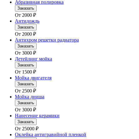
Абразивная полировка
Заказать
От
2000
₽
Антидождь
Заказать
От
2000
₽
Антихром решетки радиатора
Заказать
От
3000
₽
Детейлинг мойка
Заказать
От
1500
₽
Мойка двигателя
Заказать
От
2500
₽
Мойка днища
Заказать
От
3000
₽
Нанесение керамики
Заказать
От
25000
₽
Оклейка антигравийной пленкой