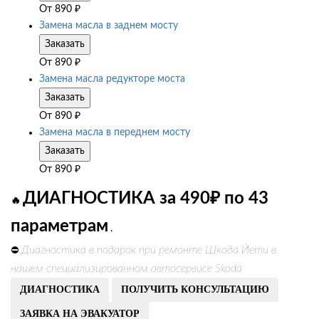
От
890
₽
Замена масла в заднем мосту
Заказать
От
890
₽
Замена масла редукторе моста
Заказать
От
890
₽
Замена масла в переднем мосту
Заказать
От
890
₽
ДИАГНОСТИКА за 490₽ по 43
🔥
параметрам
.
Диагностика в подарок при ремонте Шкода Йети в
⛔
нашем специализированном автосервисе Skoda
ДИАГНОСТИКА
ПОЛУЧИТЬ КОНСУЛЬТАЦИЮ
ЗАЯВКА НА ЭВАКУАТОР