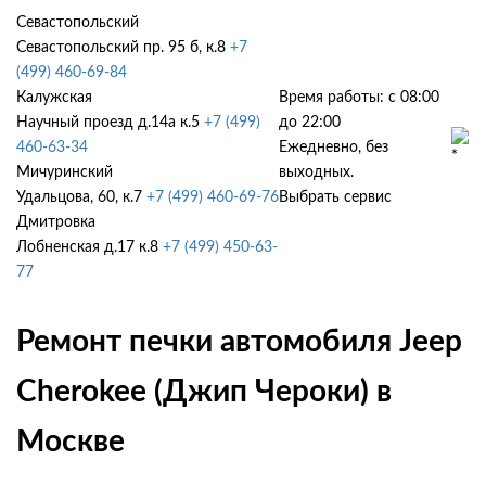
Севастопольский
Севастопольский пр. 95 б, к.8
+7
(499) 460-69-84
Калужская
Время работы: с 08:00
Научный проезд д.14а к.5
+7 (499)
до 22:00
460-63-34
Ежедневно, без
Мичуринский
выходных.
Удальцова, 60, к.7
+7 (499) 460-69-76
Выбрать сервис
Дмитровка
Лобненская д.17 к.8
+7 (499) 450-63-
77
Ремонт печки автомобиля Jeep
Cherokee (Джип Чероки) в
Москве