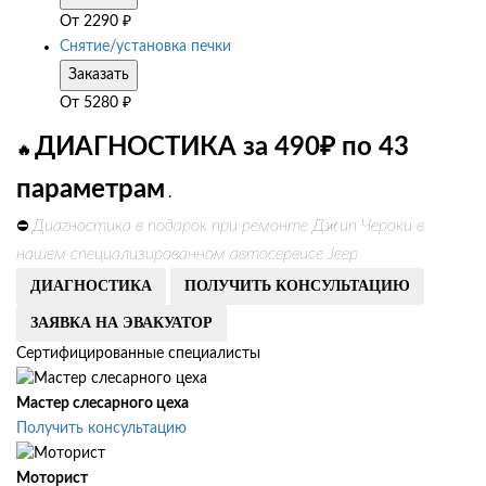
От
2290
₽
Снятие/установка печки
Заказать
От
5280
₽
ДИАГНОСТИКА за 490₽ по 43
🔥
параметрам
.
Диагностика в подарок при ремонте Джип Чероки в
⛔
нашем специализированном автосервисе Jeep
ДИАГНОСТИКА
ПОЛУЧИТЬ КОНСУЛЬТАЦИЮ
ЗАЯВКА НА ЭВАКУАТОР
Сертифицированные специалисты
Мастер слесарного цеха
Получить консультацию
Моторист