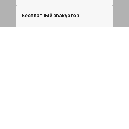
Бесплатный эвакуатор
При ремонте Jeep Commander ДВС,
эвакуация авто в пределах МКАД в
подарок.
Записаться
Сделаем дешевле
При калькуляции на руках из другого
сервиса - эти же работы и запчасти по