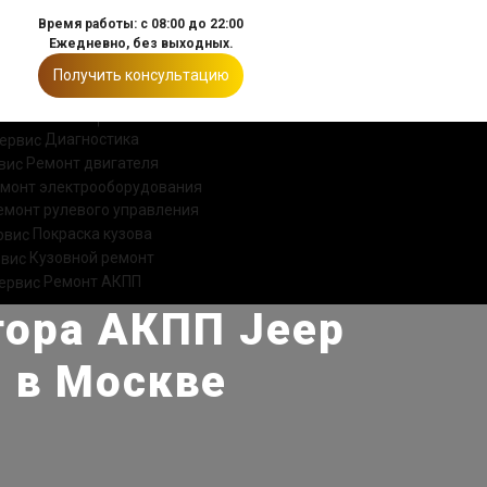
Время работы: с 08:00 до 22:00
Ежедневно, без выходных.
Получить консультацию
ИИ
КОНТАКТЫ
Диагностика
Ремонт двигателя
монт электрооборудования
емонт рулевого управления
Покраска кузова
Кузовной ремонт
Ремонт АКПП
тора АКПП Jeep
 в Москве