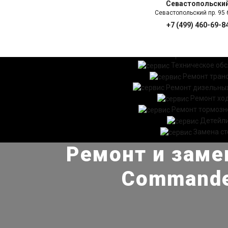
Севастопольски
Севастопольский пр. 95 б
+7 (499) 460-69-8
ГЛАВНАЯ
УСЛ
Техническое об
Ремонт тран
Ремонт дизельных
Ремонт хо
Ремонт тормозн
Детейл
Замена ст
Ремонт и заме
Commande