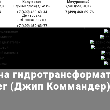
й
Калужская
Мичуринский
, к.8
Научный проезд д.14а к.5
Удальцова, 60, к.7
4
+7 (499) 460-63-34
+7 (499) 460-69-76
Дмитровка
Лобненская д.17 к.8
+7 (499) 450-63-77
УГИ
ПРАЙС ЛИСТ
АКЦ
служивание
смиссии
 двигателей
Ре
довой
Р
ой системы
инг
екол
на гидротрансформа
r (Джип Коммандер)