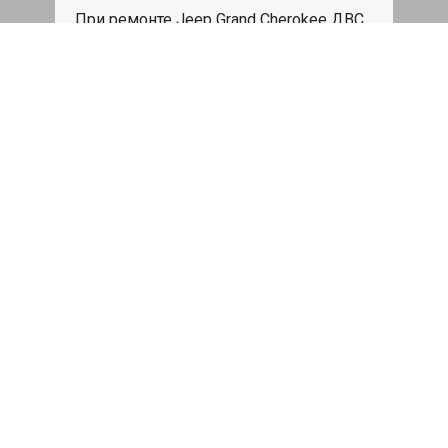
При ремонте Jeep Grand Cherokee ДВС,
эвакуация авто в пределах МКАД в
подарок.
Записаться
Сделаем дешевле
При калькуляции на руках из другого
сервиса - эти же работы и запчасти по
более низкой цене
Записаться