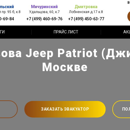
В
льский
Мичуринский
Дмитровка
пр. 95 б, к.8
Удальцова, 60, к.7
Лобненская д.17 к.8
0-69-84
+7 (499) 460-69-76
+7 (499) 450-63-77
ГИ
ПРАЙС ЛИСТ
АК
ова Jeep Patriot (Дж
Москве
ЗАКАЗАТЬ ЭВАКУАТОР
ПО