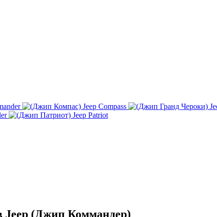
mander
Jeep Compass
Je
ler
Jeep Patriot
в Jeep (Джип Коммандер)