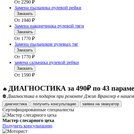
От
2290
₽
Замена пыльника рулевой рейки
Заказать
От
1940
₽
Замена наконечника рулевой тяги
Заказать
От
1770
₽
Замена пыльников рулевых тяг
Заказать
От
1770
₽
замена сальника рулевой рейки
Заказать
От
1590
₽
ДИАГНОСТИКА за 490₽ по 43 парам
🔥
⛔
Диагностика в подарок при ремонте Джип Вранглер в нашем
диагностика
получить консультацию
заявка на эвакуатор
Сертифицированные специалисты
Мастер слесарного цеха
Получить консультацию