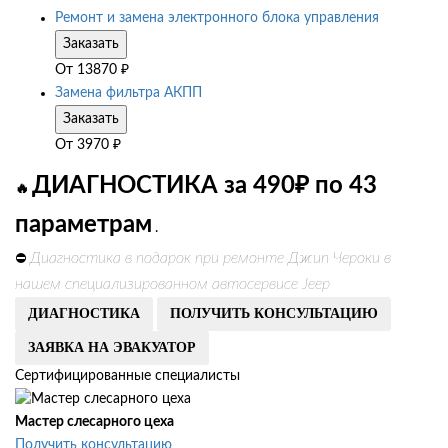
Ремонт и замена электронного блока управления
Заказать
От
13870
₽
Замена фильтра АКПП
Заказать
От
3970
₽
ДИАГНОСТИКА за 490₽ по 43
🔥
параметрам
.
Диагностика в подарок при ремонте Джип Чероки в
⛔
нашем специализированном автосервисе Jeep
ДИАГНОСТИКА
ПОЛУЧИТЬ КОНСУЛЬТАЦИЮ
ЗАЯВКА НА ЭВАКУАТОР
Сертифицированные специалисты
Мастер слесарного цеха
Получить консультацию