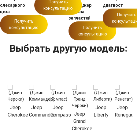
Получить
слесарного
Менеджер
диагност
консультацию
цеха
отдела
Получить
запчастей
Получить
консультац
консультацию
Получить
консультацию
Выбрать другую модель:
Jeep
Jeep
Jeep
Jeep
Jeep
Jeep
t
Cherokee
Commander
Compass
Liberty
Renegade
Grand
Cherokee