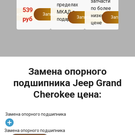
запчасти
одн
по
пределах
по более
дня,
1
539
р
МКАД в
Записаться
Записаться
низкой
такс
Записаться
Записаться
руб
подарок.
цене
дом
Мос
бесп
Замена опорного
подшипника Jeep Grand
Cherokee цена:
Замена опорного подшипника
Замена опорного подшипника