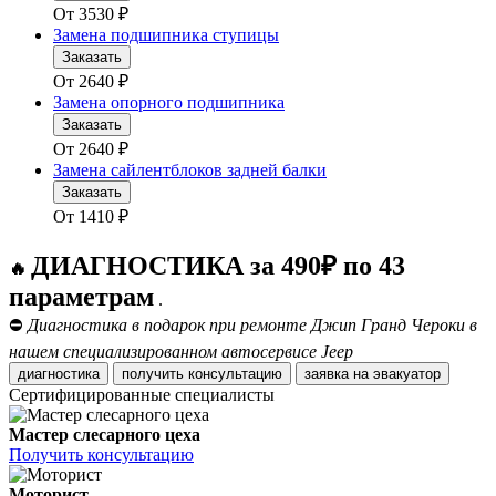
От
3530
₽
Замена подшипника ступицы
Заказать
От
2640
₽
Замена опорного подшипника
Заказать
От
2640
₽
Замена сайлентблоков задней балки
Заказать
От
1410
₽
ДИАГНОСТИКА за 490₽ по 43
🔥
параметрам
.
⛔
Диагностика в подарок при ремонте Джип Гранд Чероки в
нашем специализированном автосервисе Jeep
диагностика
получить консультацию
заявка на эвакуатор
Сертифицированные специалисты
Мастер слесарного цеха
Получить консультацию
Моторист