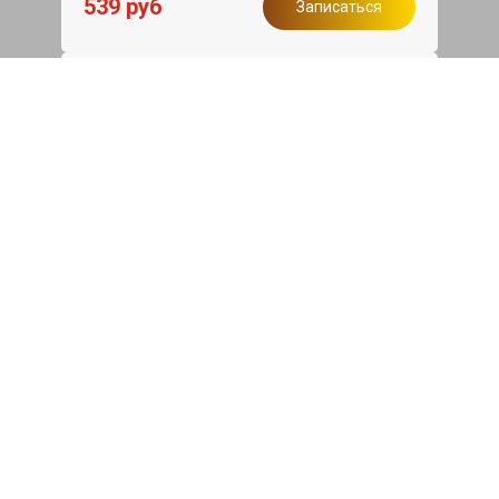
539 руб
Записаться
Бесплатный эвакуатор
При ремонте Jeep Grand Cherokee ДВС,
эвакуация авто в пределах МКАД в
подарок.
Записаться
Сделаем дешевле
При калькуляции на руках из другого