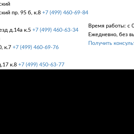
ский
ий пр. 95 б, к.8
+7 (499) 460-69-84
Время работы: с 0
зд д.14а к.5
+7 (499) 460-63-34
Ежедневно, без в
ГИ
ПРАЙС ЛИСТ
АК
й
Получить консул
, к.7
+7 (499) 460-69-76
.17 к.8
+7 (499) 450-63-77