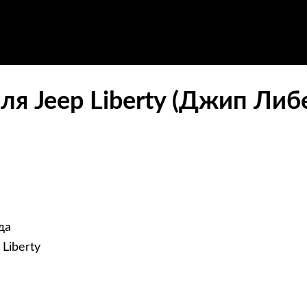
я Jeep Liberty (Джип Либ
да
Liberty