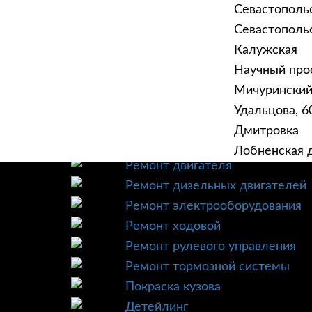
Севастополь
Севастопольск
Калужская
Научный прое
ГЛАВНАЯ
УСЛУ
Мичурински
Техническое обслуживание
Удальцова, 60
Диагностика
Дмитровка
Ремонт трансмиссии
Лобненская д
Ремонт двигателя
Ремонт дизельных двигателей
Ремонт электрооборудования
Ремонт ходовой
Ремонт рулевого управления
Ремонт тормозной системы
Покраска кузова
Детейлинг