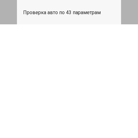
Проверка авто по 43 параметрам
539 руб
Записаться
Бесплатный эвакуатор
При ремонте Jeep Wrangler ДВС,
эвакуация авто в пределах МКАД в
подарок.
Записаться