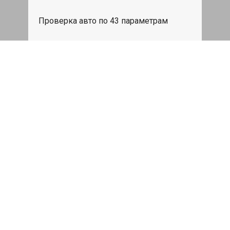
Проверка авто по 43 параметрам
539 руб
Записаться
Бесплатный эвакуатор
При ремонте Jeep Wrangler ДВС,
эвакуация авто в пределах МКАД в
подарок.
Записаться